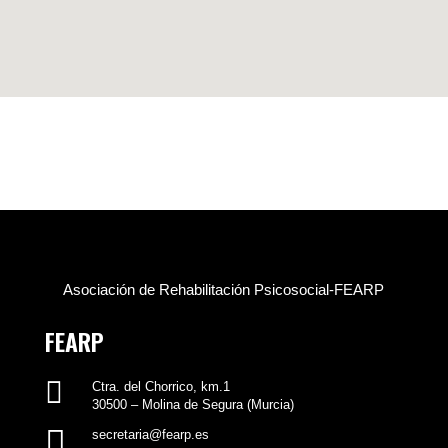
Asociación de Rehabilitación Psicosocial-FEARP
FEARP

Ctra. del Chorrico, km.1
30500 – Molina de Segura (Murcia)

secretaria@fearp.es